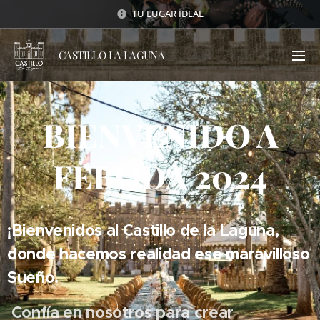
TU LUGAR IDEAL
CASTILLO LA LAGUNA
BIENVENIDO
A
FEBODA 2024
¡Bienvenidos al Castillo de la Laguna,
donde hacemos realidad ese maravilloso
Sueño.
Confía en nosotros para crear